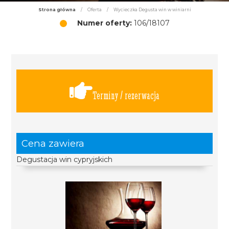
Strona główna
/
Oferta
/
Wycieczka Degusta win w winiarni
Numer oferty:
106/18107
Terminy / rezerwacja
Cena zawiera
Degustacja win cypryjskich