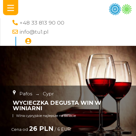
+48 33 813 90 00
info@tu1.pl
Pafos
→
Cypr
WYCIECZKA DEGUSTA WIN W
WINIARNI
WIna cypryjskie najlepsze na świecie
26 PLN
/ 6 EUR
Cena od