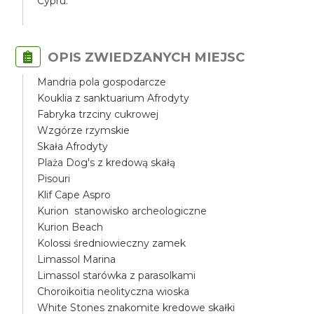
Cypru.
OPIS ZWIEDZANYCH MIEJSC
Mandria pola gospodarcze
Kouklia z sanktuarium Afrodyty
Fabryka trzciny cukrowej
Wzgórze rzymskie
Skała Afrodyty
Plaża Dog's z kredową skałą
Pisouri
Klif Cape Aspro
Kurion stanowisko archeologiczne
Kurion Beach
Kolossi średniowieczny zamek
Limassol Marina
Limassol starówka z parasolkami
Choroikoitia neolityczna wioska
White Stones znakomite kredowe skałki