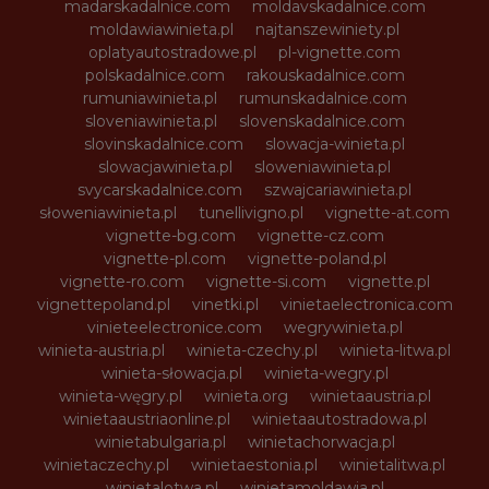
madarskadalnice.com
moldavskadalnice.com
moldawiawinieta.pl
najtanszewiniety.pl
oplatyautostradowe.pl
pl-vignette.com
polskadalnice.com
rakouskadalnice.com
rumuniawinieta.pl
rumunskadalnice.com
sloveniawinieta.pl
slovenskadalnice.com
slovinskadalnice.com
slowacja-winieta.pl
slowacjawinieta.pl
sloweniawinieta.pl
svycarskadalnice.com
szwajcariawinieta.pl
słoweniawinieta.pl
tunellivigno.pl
vignette-at.com
vignette-bg.com
vignette-cz.com
vignette-pl.com
vignette-poland.pl
vignette-ro.com
vignette-si.com
vignette.pl
vignettepoland.pl
vinetki.pl
vinietaelectronica.com
vinieteelectronice.com
wegrywinieta.pl
winieta-austria.pl
winieta-czechy.pl
winieta-litwa.pl
winieta-słowacja.pl
winieta-wegry.pl
winieta-węgry.pl
winieta.org
winietaaustria.pl
winietaaustriaonline.pl
winietaautostradowa.pl
winietabulgaria.pl
winietachorwacja.pl
winietaczechy.pl
winietaestonia.pl
winietalitwa.pl
winietalotwa.pl
winietamoldawia.pl