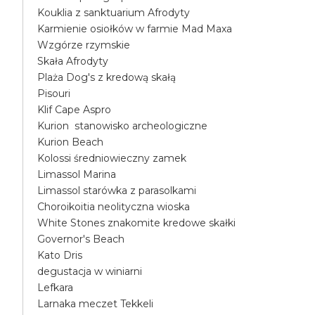
Kouklia z sanktuarium Afrodyty
Karmienie osiołków w farmie Mad Maxa
Wzgórze rzymskie
Skała Afrodyty
Plaża Dog's z kredową skałą
Pisouri
Klif Cape Aspro
Kurion stanowisko archeologiczne
Kurion Beach
Kolossi średniowieczny zamek
Limassol Marina
Limassol starówka z parasolkami
Choroikoitia neolityczna wioska
White Stones znakomite kredowe skałki
Governor's Beach
Kato Dris
degustacja w winiarni
Lefkara
Larnaka meczet Tekkeli