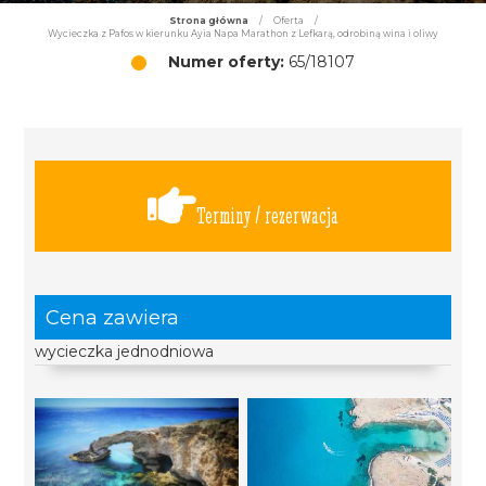
Strona główna
/
Oferta
/
Wycieczka z Pafos w kierunku Ayia Napa Marathon z Lefkarą, odrobiną wina i oliwy
Numer oferty:
65/18107
Terminy / rezerwacja
Cena zawiera
wycieczka jednodniowa