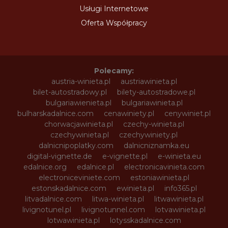
Usługi Internetowe
Oferta Współpracy
Polecamy:
austria-winieta.pl
austriawinieta.pl
bilet-autostradowy.pl
bilety-autostradowe.pl
bulgariawienieta.pl
bulgariawinieta.pl
bulharskadalnice.com
cenawiniety.pl
cenywiniet.pl
chorwacjawinieta.pl
czechy-winieta.pl
czechywinieta.pl
czechywiniety.pl
dalnicnipoplatky.com
dalnicniznamka.eu
digital-vignette.de
e-vignette.pl
e-winieta.eu
edalnice.org
edalnice.pl
electronicavinieta.com
electroniceviniete.com
estoniawinieta.pl
estonskadalnice.com
ewinieta.pl
info365.pl
litvadalnice.com
litwa-winieta.pl
litwawinieta.pl
livignotunel.pl
livignotunnel.com
lotvawinieta.pl
lotwawinieta.pl
lotysskadalnice.com