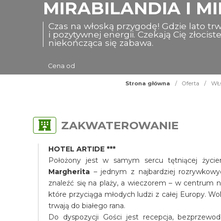
MIRABILANDIA I MI
Czas na włoską przygodę! Gdzie lato trw
i pozytywnej energii. Czekają Cię złocis
niekończąca się zabawa.
Cena od
Strona główna
/
Oferta
/
WŁO
ZAKWATEROWANIE
HOTEL ARTIDE ***
Położony jest w samym sercu tętniącej życi
Margherita
– jednym z najbardziej rozrywkowyc
znaleźć się na plaży, a wieczorem – w centrum n
które przyciąga młodych ludzi z całej Europy. Wo
trwają do białego rana.
Do dyspozycji Gości jest recepcja, bezprzewodo