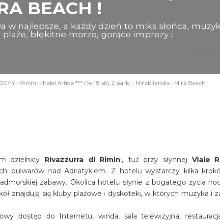
RA BEACH !
a w najlepsze, a każdy dzień to miks słońca, muzyk
te plaże, błękitne morze, gorące imprezy i
CHY - Rimini - hotel Artide *** (14-18 lat), 2 parki - Mirabilandia i Mira Beach !
em dzielnicy
Rivazzurra di Rimin
i, tuż przy słynnej
Viale 
h bulwarów nad Adriatykiem. Z hotelu wystarczy kilka krok
admorskiej zabawy. Okolica hotelu słynie z bogatego życia no
kół znajdują się kluby plażowe i dyskoteki, w których muzyka i 
wy dostęp do Internetu, winda, sala telewizyjna, restauracja