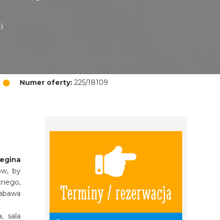
i
Numer oferty:
225/18109
Regina
ów, by
cnego,
Terminy / rezerwacja
zabawa
, sala