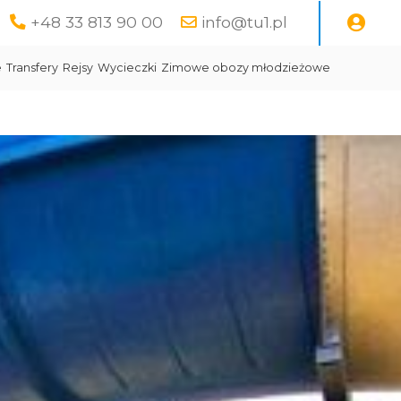
+48 33 813 90 00
info@tu1.pl
e
Transfery
Rejsy
Wycieczki
Zimowe obozy młodzieżowe