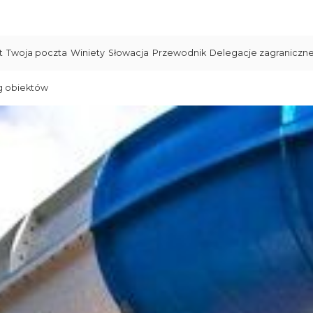
t
Twoja poczta
Winiety
Słowacja
Przewodnik
Delegacje zagraniczn
g obiektów