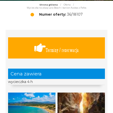
Strona główna
/
Oferta
/
Wycieczka na plażę Lara Beach i kanion Avakas z Pafos
Numer oferty:
36/18107
Terminy / rezerwacja
Cena zawiera
wycieczka 4 h