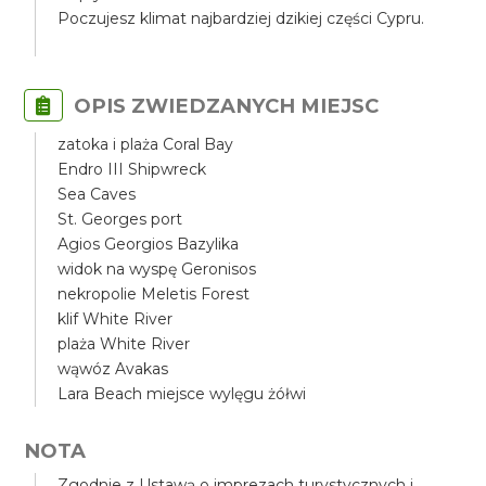
Poczujesz klimat najbardziej dzikiej części Cypru.
OPIS ZWIEDZANYCH MIEJSC
zatoka i plaża Coral Bay
Endro III Shipwreck
Sea Caves
St. Georges port
Agios Georgios Bazylika
widok na wyspę Geronisos
nekropolie Meletis Forest
klif White River
plaża White River
wąwóz Avakas
Lara Beach miejsce wylęgu żółwi
NOTA
Zgodnie z Ustawą o imprezach turystycznych i