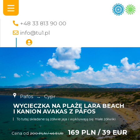
+48 33 813 90 00
info@tu1.pl
Pafos
→
Cypr
WYCIECZKA NA PLAŻĘ LARA BEACH
I KANION AVAKAS Z PAFOS
To tutaj składane są żółwie jaja i wykluwają się małe żółwiki
169 PLN / 39 EUR
Cena od
200 PLN / 46 EUR