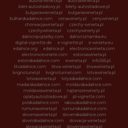
austria-winieta.pl
austriawinieta.pl
bilet-autostradowy.pl
bilety-autostradowe.pl
bulgariawienieta.pl
bulgariawinieta.pl
bulharskadalnice.com
cenawiniety.pl
cenywiniet.pl
chorwacjawinieta.pl
czechy-winieta.pl
czechywinieta.pl
czechywiniety.pl
dalnicnipoplatky.com
dalnicniznamka.eu
digital-vignette.de
e-vignette.pl
e-winieta.eu
edalnice.org
edalnice.pl
electronicavinieta.com
electroniceviniete.com
estoniawinieta.pl
estonskadalnice.com
ewinieta.pl
info365.pl
litvadalnice.com
litwa-winieta.pl
litwawinieta.pl
livignotunel.pl
livignotunnel.com
lotvawinieta.pl
lotwawinieta.pl
lotysskadalnice.com
madarskadalnice.com
moldavskadalnice.com
moldawiawinieta.pl
najtanszewiniety.pl
oplatyautostradowe.pl
pl-vignette.com
polskadalnice.com
rakouskadalnice.com
rumuniawinieta.pl
rumunskadalnice.com
sloveniawinieta.pl
slovenskadalnice.com
slovinskadalnice.com
slowacja-winieta.pl
slowacjawinieta.pl
sloweniawinieta.pl