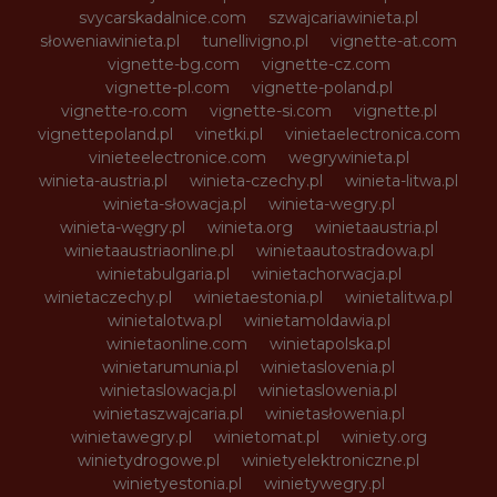
svycarskadalnice.com
szwajcariawinieta.pl
słoweniawinieta.pl
tunellivigno.pl
vignette-at.com
vignette-bg.com
vignette-cz.com
vignette-pl.com
vignette-poland.pl
vignette-ro.com
vignette-si.com
vignette.pl
vignettepoland.pl
vinetki.pl
vinietaelectronica.com
vinieteelectronice.com
wegrywinieta.pl
winieta-austria.pl
winieta-czechy.pl
winieta-litwa.pl
winieta-słowacja.pl
winieta-wegry.pl
winieta-węgry.pl
winieta.org
winietaaustria.pl
winietaaustriaonline.pl
winietaautostradowa.pl
winietabulgaria.pl
winietachorwacja.pl
winietaczechy.pl
winietaestonia.pl
winietalitwa.pl
winietalotwa.pl
winietamoldawia.pl
winietaonline.com
winietapolska.pl
winietarumunia.pl
winietaslovenia.pl
winietaslowacja.pl
winietaslowenia.pl
winietaszwajcaria.pl
winietasłowenia.pl
winietawegry.pl
winietomat.pl
winiety.org
winietydrogowe.pl
winietyelektroniczne.pl
winietyestonia.pl
winietywegry.pl